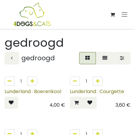
Overslaan naar inhoud
gedroogd
gedroogd
Lunderland : Boerenkool
Lunderland : Courgette
4,00
€
3,60
€