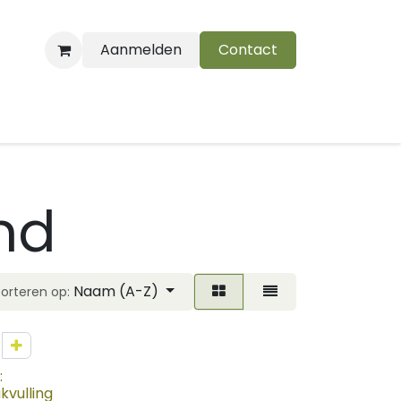
Aanmelden
Contact
B
nd
Naam (A-Z)
Sorteren op:
:
kvulling