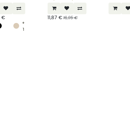
€
11,87
€
16,95
€
+
1