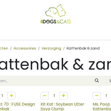
Startpagina
Shop
Blog
Vacatures
Cadeaubon
B2
cten
Accessoires
Verzorging
Kattenbak & zand
attenbak & za
W
30%
ct 70 : FUSE Design
Kit Kat : Soybean Litter
Ms. Poop 
enbak
Soya Clump
Kattenba