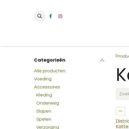
Overslaan naar inhoud
Produ
Categorieën
K
Alle producten
Voeding
Accessoires
Kleding
Onderweg
NIEU
Slapen
Spelen
Distri
Katt
Verzorging