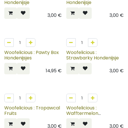
Hondenijsje
Hondenijsje
3,00
€
3,00
€
Woofelicious : Pawty Box
Woofelicious :
Hondenijsjes
Strawbarky Hondenijsje
14,95
€
3,00
€
NIEUW
Woofelicious : Tropawcal
Woofelicious :
Fruits
Wafftermelon
Hondenijsje
3,00
€
3,00
€