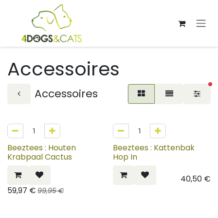
Overslaan naar inhoud
Accessoires
ac
Accessoires
40%
Beeztees : Houten
Beeztees : Kattenbak
Krabpaal Cactus
Hop In
40,50
€
59,97
€
99,95
€