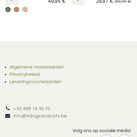
49,95
€
29,97
€
49,95
€
Algemene Voorwaarden
Privacybeleid
Leveringsvoorwaarden
+32 468 19 30 70
info@4dogsandcats.be
Volg ons op sociale media