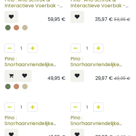
Interactieve Voerbak -
Interactieve Voerbak -
Kat
Kat (Oude Collectie)
59,95
€
35,97
€
59,95
€
40%
Pino :
Pino :
Snorhaarvriendelijke
Snorhaarvriendelijke
Voerbak - Kat - Egale
Voerbak - Kat - Egale
Kleur
Kleur (Oude Collectie)
49,95
€
29,97
€
49,95
€
40%
Pino :
Pino :
Snorhaarvriendelijke
Snorhaarvriendelijke
Voerbak - Kat - Marmer
Voerbak - Kat - Marmer
(Oude Collectie)