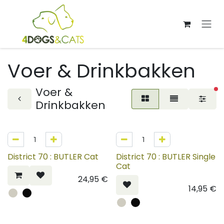
Overslaan naar inhoud
Voer & Drinkbakken
Voer &
ac
Drinkbakken
District 70 : BUTLER Cat
District 70 : BUTLER Single
Cat
24,95
€
14,95
€