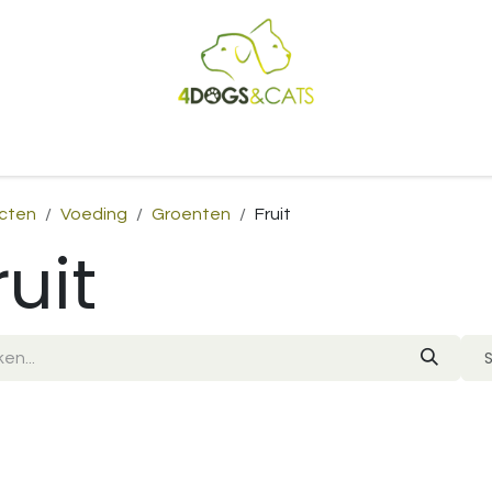
Startpagina
Shop
Blog
Vacatures
Cadeaubon
B2
cten
Voeding
Groenten
Fruit
ruit