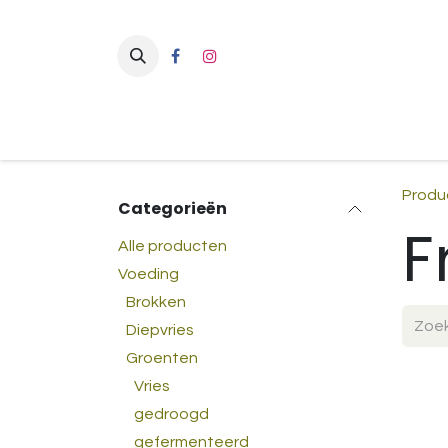
Overslaan naar inhoud
Produ
Categorieën
F
Alle producten
Voeding
Brokken
Diepvries
Groenten
Vries
gedroogd
gefermenteerd