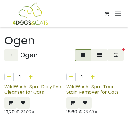
Overslaan naar inhoud
Ogen
ac
Ogen
40%
40%
WildWash : Spa : Daily Eye
WildWash : Spa : Tear
Cleanser for Cats
Stain Remover for Cats
13,20
€
15,60
€
22,00
€
26,00
€