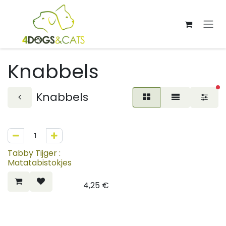
Overslaan naar inhoud
Knabbels
ac
Knabbels
Tabby Tijger :
Matatabistokjes
4,25
€