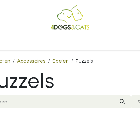
Startpagina
Shop
Blog
Vacatures
Cadeaubon
B2
cten
Accessoires
Spelen
Puzzels
uzzels