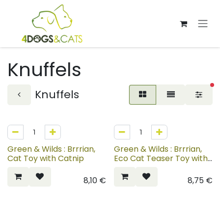
Overslaan naar inhoud
Knuffels
ac
Knuffels
Green & Wilds : Brrrian,
Green & Wilds : Brrrian,
Cat Toy with Catnip
Eco Cat Teaser Toy with
Catnip
8,10
€
8,75
€