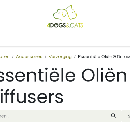
Startpagina
Shop
Blog
Vacatures
Cadeaubon
B2
cten
Accessoires
Verzorging
Essentiële Oliën & Diffus
ssentiële Oliën
iffusers