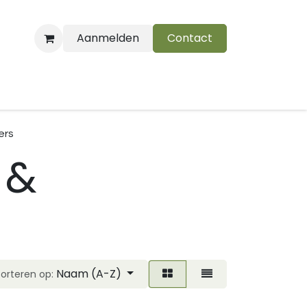
Aanmelden
Contact
B
ers
 &
Naam (A-Z)
Sorteren op: