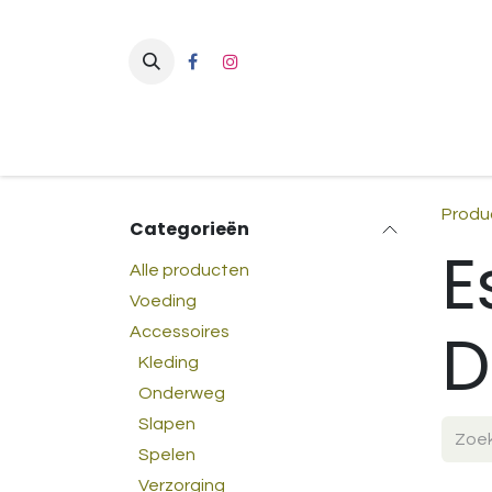
Overslaan naar inhoud
Produ
Categorieën
E
Alle producten
Voeding
D
Accessoires
Kleding
Onderweg
Slapen
Spelen
Verzorging