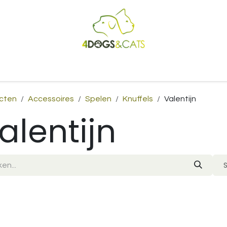
Startpagina
Shop
Blog
Vacatures
Cadeaubon
B2
cten
Accessoires
Spelen
Knuffels
Valentijn
alentijn