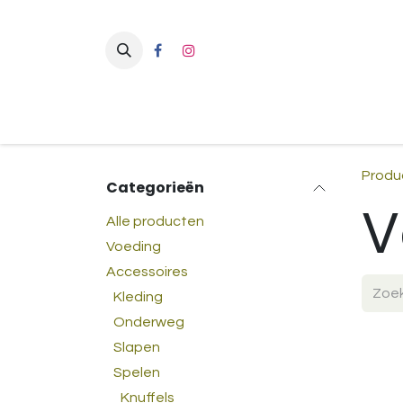
Overslaan naar inhoud
Produ
Categorieën
V
Alle producten
Voeding
Accessoires
Kleding
Onderweg
Slapen
Spelen
Knuffels