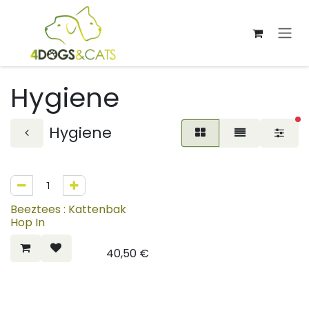
Overslaan naar inhoud
Hygiene
ac
Hygiene
Beeztees : Kattenbak
Hop In
40,50
€